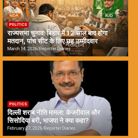
POLITICS
राज्यसभा चुनाव: बिहार में 12 साल बाद होगा
मतदान, पांच सीट के लिए छह उम्मीदवार
March 14, 2026
Reporter Diaries
POLITICS
दिल्ली शराब नीति मामला: केजरीवाल और
सिसोदिया बरी, भाजपा ने क्या कहा?
February 27, 2026
Reporter Diaries