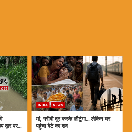
INDIA
NEWS
गे
मां, गरीबी दूर करके लौटूंगा… लेकिन घर
 द्वार पर
पहुंचा बेटे का शव