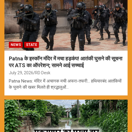
NEWS
STATE
Patna के इस्कॉन मंदिर में मचा हड़कंप! आतंकी घुसने की सूचना
पर ATS का ऑपरेशन; सामने आई सच्चाई
July 29, 2026
RD Desk
Patna News: मंदिर में अचानक मची अफरा-तफरी… हथियारबंद आतंकियों
के घुसने की खबर मिलते ही श्रद्धालुओं…