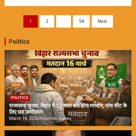
Posts
1
2
…
54
Next
pagination
Politics
POLITICS
राज्यसभा चुनाव: बिहार में 12 साल बाद होगा मतदान, पांच सीट के
लिए छह उम्मीदवार
March 14, 2026
Reporter Diaries