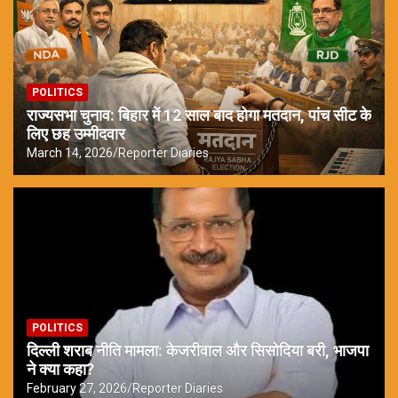
POLITICS
राज्यसभा चुनाव: बिहार में 12 साल बाद होगा मतदान, पांच सीट के
लिए छह उम्मीदवार
March 14, 2026
Reporter Diaries
POLITICS
दिल्ली शराब नीति मामला: केजरीवाल और सिसोदिया बरी, भाजपा
ने क्या कहा?
February 27, 2026
Reporter Diaries