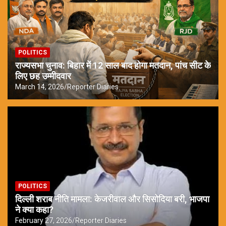
POLITICS
राज्यसभा चुनाव: बिहार में 12 साल बाद होगा मतदान, पांच सीट के
लिए छह उम्मीदवार
March 14, 2026
Reporter Diaries
POLITICS
दिल्ली शराब नीति मामला: केजरीवाल और सिसोदिया बरी, भाजपा
ने क्या कहा?
February 27, 2026
Reporter Diaries