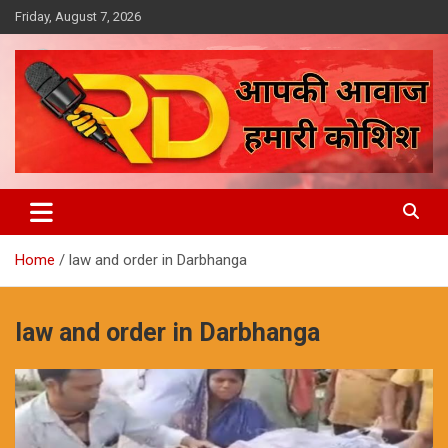
Skip
Friday, August 7, 2026
to
content
आपकी आवाज, हमारी कोशिश
Reporter Diaries
Home
law and order in Darbhanga
law and order in Darbhanga