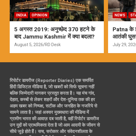
INDIA
OPINION
NEWS
ST
5 अगस्त 2019: अनुच्छेद 370 हटने के
Patna के इस
बाद Jammu Kashmir में क्या बदला?
आतंकी घुस
ऑपरेशन; स
August 5, 2026
RD Desk
July 29, 202
रिपोर्टर डायरीज (Reporter Diaries) एक समर्पित
हिंदी डिजिटल मीडिया है, जो खबरों को सिर्फ सूचना नहीं
बल्कि जिम्मेदारी मानकर प्रस्तुत करता है। यह मंच गांव,
देहात, कस्बों से लेकर शहरों और देश-दुनिया तक की हर
अहम खबर को निष्पक्ष, सटीक और जनहित के नजरिये से
सामने लाता है। जहां अक्सर मुख्यधारा की मीडिया में
ग्रामीण भारत की आवाज़ दब जाती है, वहीं रिपोर्टर डायरीज
उन मुद्दों को प्राथमिकता देता है जो आम आदमी के जीवन से
सीधे जुड़े होते हैं। सच, सरोकार और संवेदनशीलता के