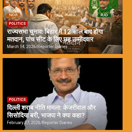
POLITICS
राज्यसभा चुनाव: बिहार में 12 साल बाद होगा
मतदान, पांच सीट के लिए छह उम्मीदवार
March 14, 2026
Reporter Diaries
POLITICS
दिल्ली शराब नीति मामला: केजरीवाल और
सिसोदिया बरी, भाजपा ने क्या कहा?
February 27, 2026
Reporter Diaries