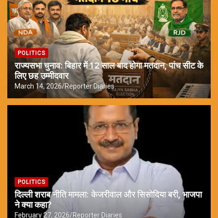
POLITICS
राज्यसभा चुनाव: बिहार में 12 साल बाद होगा मतदान, पांच सीट के
लिए छह उम्मीदवार
March 14, 2026
Reporter Diaries
POLITICS
दिल्ली शराब नीति मामला: केजरीवाल और सिसोदिया बरी, भाजपा
ने क्या कहा?
February 27, 2026
Reporter Diaries