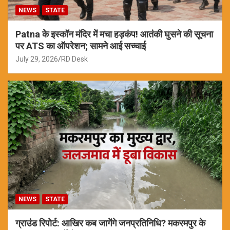
NEWS
STATE
Patna के इस्कॉन मंदिर में मचा हड़कंप! आतंकी घुसने की सूचना
पर ATS का ऑपरेशन; सामने आई सच्चाई
July 29, 2026
RD Desk
NEWS
STATE
ग्राउंड रिपोर्ट: आखिर कब जागेंगे जनप्रतिनिधि? मकरमपुर के