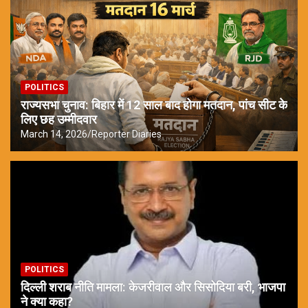
POLITICS
राज्यसभा चुनाव: बिहार में 12 साल बाद होगा मतदान, पांच सीट के
लिए छह उम्मीदवार
March 14, 2026
Reporter Diaries
POLITICS
दिल्ली शराब नीति मामला: केजरीवाल और सिसोदिया बरी, भाजपा
ने क्या कहा?