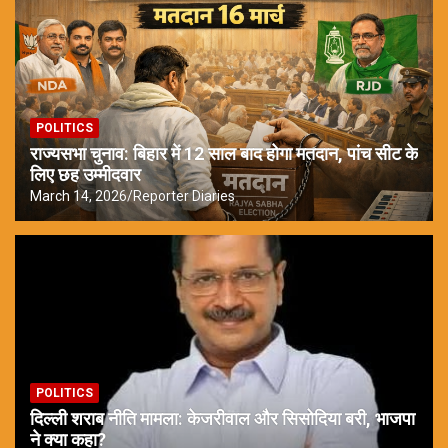
POLITICS
राज्यसभा चुनाव: बिहार में 12 साल बाद होगा मतदान, पांच सीट के
लिए छह उम्मीदवार
March 14, 2026
Reporter Diaries
POLITICS
दिल्ली शराब नीति मामला: केजरीवाल और सिसोदिया बरी, भाजपा
ने क्या कहा?