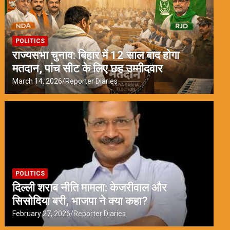
POLITICS
राज्यसभा चुनाव: बिहार में 12 साल बाद होगा
मतदान, पांच सीट के लिए छह उम्मीदवार
March 14, 2026
Reporter Diaries
POLITICS
दिल्ली शराब नीति मामला: केजरीवाल और
सिसोदिया बरी, भाजपा ने क्या कहा?
February 27, 2026
Reporter Diaries