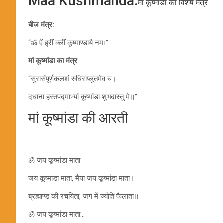
Maa Kushmanda:
मां कूष्मांडा का विशेष मंत्र
बीज मंत्र:
“ॐ ऐं ह्रीं क्लीं कूष्माण्डायै नमः”
मां कूष्मांडा का मंत्र
:
“सुरासंपूर्णकलशं रुधिराप्लुतमेव च।
दधाना हस्तपद्माभ्यां कूष्मांडा शुभदास्तु मे॥”
मां कूष्मांडा की आरती
ॐ जय कूष्मांडा माता
जय कूष्मांडा माता, मैया जय कूष्मांडा माता।
ब्रह्माण्ड की रचयिता, जग में ज्योति फैलाता॥
ॐ जय कूष्मांडा माता…