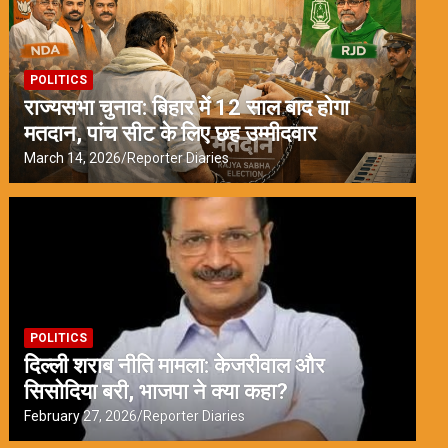
POLITICS
राज्यसभा चुनाव: बिहार में 12 साल बाद होगा
मतदान, पांच सीट के लिए छह उम्मीदवार
March 14, 2026
Reporter Diaries
POLITICS
दिल्ली शराब नीति मामला: केजरीवाल और
सिसोदिया बरी, भाजपा ने क्या कहा?
February 27, 2026
Reporter Diaries