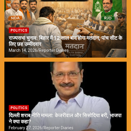
POLITICS
राज्यसभा चुनाव: बिहार में 12 साल बाद होगा मतदान, पांच सीट के
लिए छह उम्मीदवार
March 14, 2026
Reporter Diaries
POLITICS
दिल्ली शराब नीति मामला: केजरीवाल और सिसोदिया बरी, भाजपा
ने क्या कहा?
February 27, 2026
Reporter Diaries