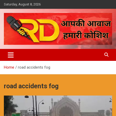
Skip
Saturday, August 8, 2026
to
content
आपकी आवाज, हमारी कोशिश
Reporter Diaries
Home
road accidents fog
road accidents fog