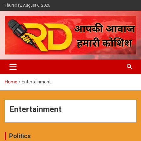
Skip
Thursday, August 6, 2026
to
content
आपकी आवाज, हमारी कोशिश
Reporter Diaries
Home
Entertainment
Entertainment
Politics