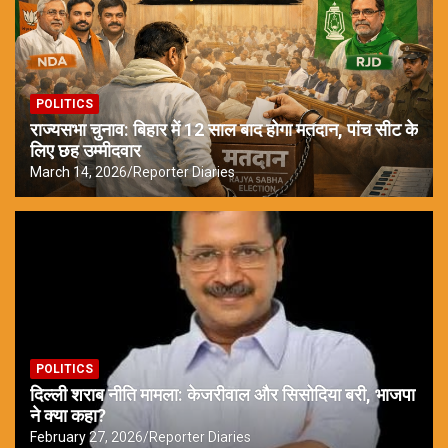
POLITICS
राज्यसभा चुनाव: बिहार में 12 साल बाद होगा मतदान, पांच सीट के
लिए छह उम्मीदवार
March 14, 2026
Reporter Diaries
POLITICS
दिल्ली शराब नीति मामला: केजरीवाल और सिसोदिया बरी, भाजपा
ने क्या कहा?
February 27, 2026
Reporter Diaries