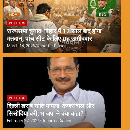
POLITICS
राज्यसभा चुनाव: बिहार में 12 साल बाद होगा
मतदान, पांच सीट के लिए छह उम्मीदवार
March 14, 2026
Reporter Diaries
POLITICS
दिल्ली शराब नीति मामला: केजरीवाल और
सिसोदिया बरी, भाजपा ने क्या कहा?
February 27, 2026
Reporter Diaries