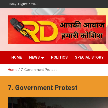
Skip
Friday, August 7, 2026
to
content
आपकी आवाज, हमारी कोशिश
Reporter Diaries
HOME
NEWS
POLITICS
SPECIAL STORY
Home
7. Government Protest
7. Government Protest