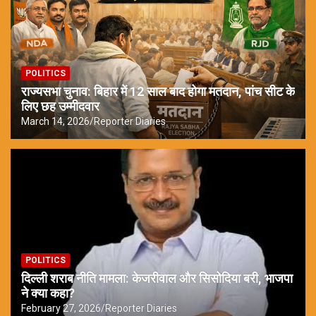
POLITICS
राज्यसभा चुनाव: बिहार में 12 साल बाद होगा मतदान, पांच सीट के
लिए छह उम्मीदवार
March 14, 2026
Reporter Diaries
POLITICS
दिल्ली शराब नीति मामला: केजरीवाल और सिसोदिया बरी, भाजपा
ने क्या कहा?
February 27, 2026
Reporter Diaries