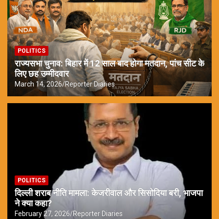
POLITICS
राज्यसभा चुनाव: बिहार में 12 साल बाद होगा मतदान, पांच सीट के
लिए छह उम्मीदवार
March 14, 2026
Reporter Diaries
POLITICS
दिल्ली शराब नीति मामला: केजरीवाल और सिसोदिया बरी, भाजपा
ने क्या कहा?
February 27, 2026
Reporter Diaries