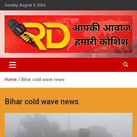
Skip
Sunday, August 9, 2026
to
content
आपकी आवाज, हमारी कोशिश
Reporter Diaries
Home
Bihar cold wave news
Bihar cold wave news