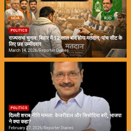
POLITICS
राज्यसभा चुनाव: बिहार में 12 साल बाद होगा मतदान, पांच सीट के
लिए छह उम्मीदवार
March 14, 2026
Reporter Diaries
POLITICS
दिल्ली शराब नीति मामला: केजरीवाल और सिसोदिया बरी, भाजपा
ने क्या कहा?
February 27, 2026
Reporter Diaries