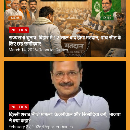
POLITICS
राज्यसभा चुनाव: बिहार में 12 साल बाद होगा मतदान, पांच सीट के
लिए छह उम्मीदवार
March 14, 2026
Reporter Diaries
POLITICS
दिल्ली शराब नीति मामला: केजरीवाल और सिसोदिया बरी, भाजपा
ने क्या कहा?
February 27, 2026
Reporter Diaries