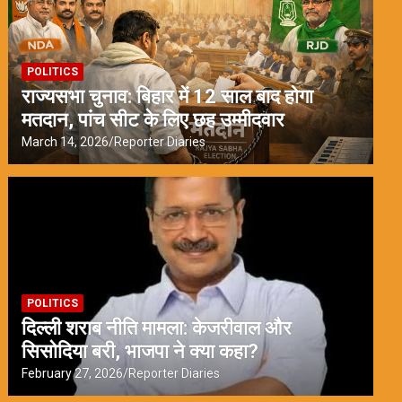
POLITICS
राज्यसभा चुनाव: बिहार में 12 साल बाद होगा
मतदान, पांच सीट के लिए छह उम्मीदवार
March 14, 2026
Reporter Diaries
POLITICS
दिल्ली शराब नीति मामला: केजरीवाल और
सिसोदिया बरी, भाजपा ने क्या कहा?
February 27, 2026
Reporter Diaries