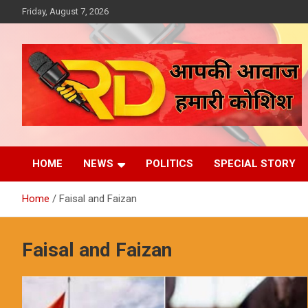
Skip
Friday, August 7, 2026
to
content
आपकी आवाज, हमारी कोशिश
Reporter Diaries
HOME
NEWS
POLITICS
SPECIAL STORY
Home
Faisal and Faizan
Faisal and Faizan