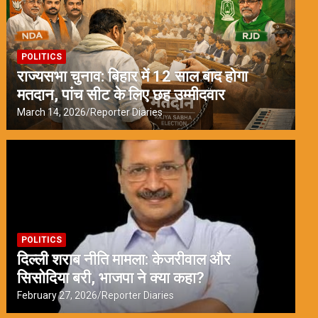
POLITICS
राज्यसभा चुनाव: बिहार में 12 साल बाद होगा
मतदान, पांच सीट के लिए छह उम्मीदवार
March 14, 2026
Reporter Diaries
POLITICS
दिल्ली शराब नीति मामला: केजरीवाल और
सिसोदिया बरी, भाजपा ने क्या कहा?
February 27, 2026
Reporter Diaries