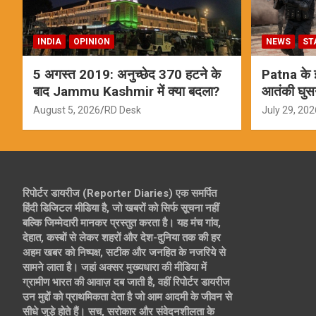
INDIA
OPINION
NEWS
ST
5 अगस्त 2019: अनुच्छेद 370 हटने के
Patna के इस
बाद Jammu Kashmir में क्या बदला?
आतंकी घुस
ऑपरेशन; स
August 5, 2026
RD Desk
July 29, 202
रिपोर्टर डायरीज (Reporter Diaries) एक समर्पित
हिंदी डिजिटल मीडिया है, जो खबरों को सिर्फ सूचना नहीं
बल्कि जिम्मेदारी मानकर प्रस्तुत करता है। यह मंच गांव,
देहात, कस्बों से लेकर शहरों और देश-दुनिया तक की हर
अहम खबर को निष्पक्ष, सटीक और जनहित के नजरिये से
सामने लाता है। जहां अक्सर मुख्यधारा की मीडिया में
ग्रामीण भारत की आवाज़ दब जाती है, वहीं रिपोर्टर डायरीज
उन मुद्दों को प्राथमिकता देता है जो आम आदमी के जीवन से
सीधे जुड़े होते हैं। सच, सरोकार और संवेदनशीलता के