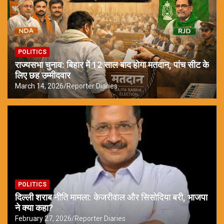
POLITICS
राज्यसभा चुनाव: बिहार में 12 साल बाद होगा मतदान, पांच सीट के
लिए छह उम्मीदवार
March 14, 2026
Reporter Diaries
POLITICS
दिल्ली शराब नीति मामला: केजरीवाल और सिसोदिया बरी, भाजपा
ने क्या कहा?
February 27, 2026
Reporter Diaries