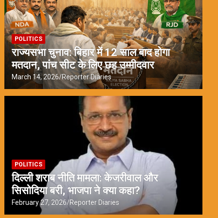
POLITICS
राज्यसभा चुनाव: बिहार में 12 साल बाद होगा
मतदान, पांच सीट के लिए छह उम्मीदवार
March 14, 2026
Reporter Diaries
POLITICS
दिल्ली शराब नीति मामला: केजरीवाल और
सिसोदिया बरी, भाजपा ने क्या कहा?
February 27, 2026
Reporter Diaries