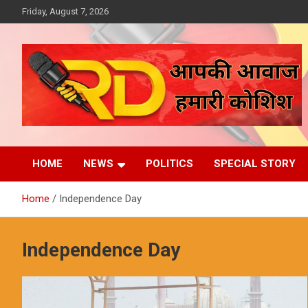
Skip
Friday, August 7, 2026
to
content
आपकी आवाज, हमारी कोशिश
Reporter Diaries
HOME
NEWS
POLITICS
SPECIAL STORY
Home
Independence Day
Independence Day