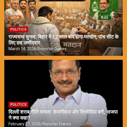
POLITICS
राज्यसभा चुनाव: बिहार में 12 साल बाद होगा मतदान, पांच सीट के
लिए छह उम्मीदवार
March 14, 2026
Reporter Diaries
POLITICS
दिल्ली शराब नीति मामला: केजरीवाल और सिसोदिया बरी, भाजपा
ने क्या कहा?
February 27, 2026
Reporter Diaries