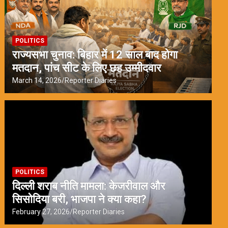
POLITICS
राज्यसभा चुनाव: बिहार में 12 साल बाद होगा
मतदान, पांच सीट के लिए छह उम्मीदवार
March 14, 2026
Reporter Diaries
POLITICS
दिल्ली शराब नीति मामला: केजरीवाल और
सिसोदिया बरी, भाजपा ने क्या कहा?
February 27, 2026
Reporter Diaries