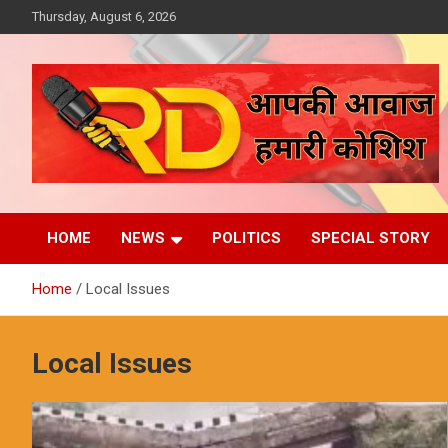
Skip
Thursday, August 6, 2026
to
content
आपकी आवाज, हमारी कोशिश
Reporter Diaries
HOME
NEWS
POLITICS
SPECIAL STORY
Home
Local Issues
Local Issues