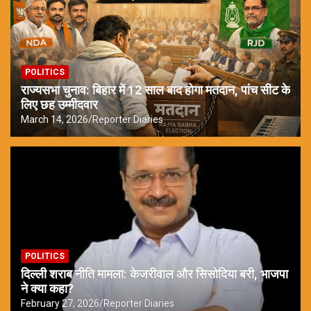
POLITICS
राज्यसभा चुनाव: बिहार में 12 साल बाद होगा मतदान, पांच सीट के
लिए छह उम्मीदवार
March 14, 2026
Reporter Diaries
POLITICS
दिल्ली शराब नीति मामला: केजरीवाल और सिसोदिया बरी, भाजपा
ने क्या कहा?
February 27, 2026
Reporter Diaries