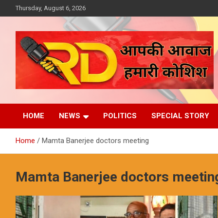
Skip
Thursday, August 6, 2026
to
content
आपकी आवाज, हमारी कोशिश
Reporter Diaries
HOME
NEWS
POLITICS
SPECIAL STORY
Home
Mamta Banerjee doctors meeting
Mamta Banerjee doctors meetin