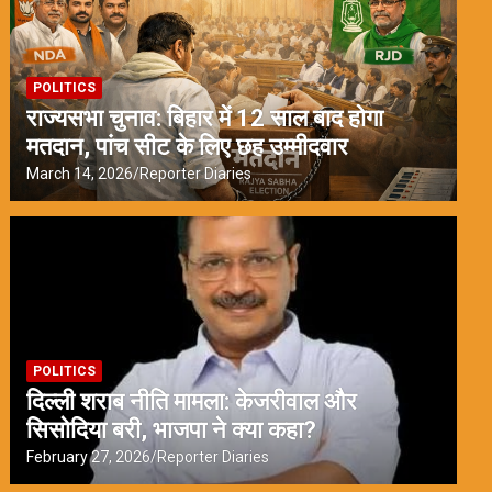
POLITICS
राज्यसभा चुनाव: बिहार में 12 साल बाद होगा
मतदान, पांच सीट के लिए छह उम्मीदवार
March 14, 2026
Reporter Diaries
POLITICS
दिल्ली शराब नीति मामला: केजरीवाल और
सिसोदिया बरी, भाजपा ने क्या कहा?
February 27, 2026
Reporter Diaries