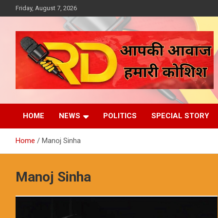
Skip
Friday, August 7, 2026
to
content
आपकी आवाज, हमारी कोशिश
Reporter Diaries
HOME
NEWS
POLITICS
SPECIAL STORY
Home
Manoj Sinha
Manoj Sinha