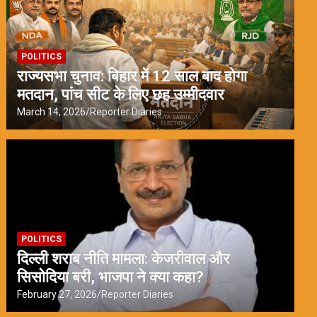
POLITICS
राज्यसभा चुनाव: बिहार में 12 साल बाद होगा
मतदान, पांच सीट के लिए छह उम्मीदवार
March 14, 2026
Reporter Diaries
POLITICS
दिल्ली शराब नीति मामला: केजरीवाल और
सिसोदिया बरी, भाजपा ने क्या कहा?
February 27, 2026
Reporter Diaries