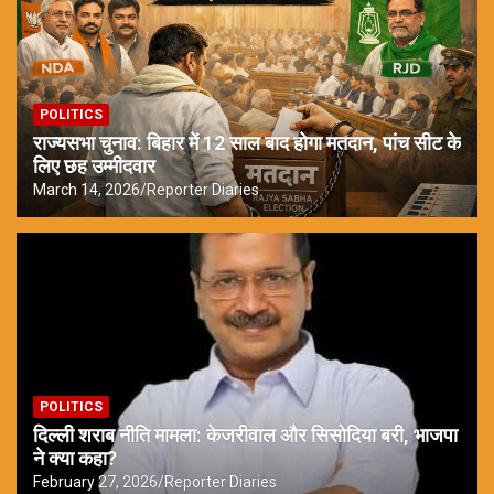
POLITICS
राज्यसभा चुनाव: बिहार में 12 साल बाद होगा मतदान, पांच सीट के
लिए छह उम्मीदवार
March 14, 2026
Reporter Diaries
POLITICS
दिल्ली शराब नीति मामला: केजरीवाल और सिसोदिया बरी, भाजपा
ने क्या कहा?
February 27, 2026
Reporter Diaries