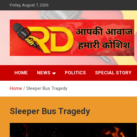
Skip
Friday, August 7, 2026
to
content
आपकी आवाज, हमारी कोशिश
Reporter Diaries
HOME
NEWS
POLITICS
SPECIAL STORY
Home
Sleeper Bus Tragedy
Sleeper Bus Tragedy