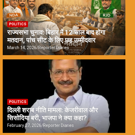
POLITICS
राज्यसभा चुनाव: बिहार में 12 साल बाद होगा
मतदान, पांच सीट के लिए छह उम्मीदवार
March 14, 2026
Reporter Diaries
POLITICS
दिल्ली शराब नीति मामला: केजरीवाल और
सिसोदिया बरी, भाजपा ने क्या कहा?
February 27, 2026
Reporter Diaries