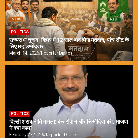
POLITICS
राज्यसभा चुनाव: बिहार में 12 साल बाद होगा मतदान, पांच सीट के
लिए छह उम्मीदवार
March 14, 2026
Reporter Diaries
POLITICS
दिल्ली शराब नीति मामला: केजरीवाल और सिसोदिया बरी, भाजपा
ने क्या कहा?
February 27, 2026
Reporter Diaries