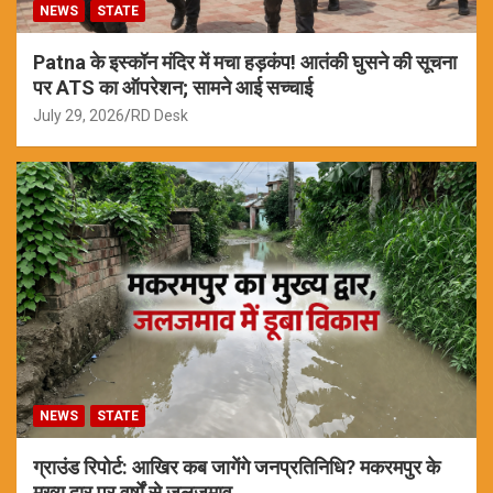
NEWS
STATE
Patna के इस्कॉन मंदिर में मचा हड़कंप! आतंकी घुसने की सूचना
पर ATS का ऑपरेशन; सामने आई सच्चाई
July 29, 2026
RD Desk
NEWS
STATE
ग्राउंड रिपोर्ट: आखिर कब जागेंगे जनप्रतिनिधि? मकरमपुर के
मुख्य द्वार पर वर्षों से जलजमाव