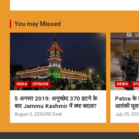
You may Missed
INDIA
OPINION
NEWS
ST
5 अगस्त 2019: अनुच्छेद 370 हटने के
Patna के इस
बाद Jammu Kashmir में क्या बदला?
आतंकी घुस
ऑपरेशन; स
August 5, 2026
RD Desk
July 29, 202