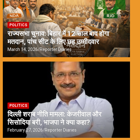
POLITICS
राज्यसभा चुनाव: बिहार में 12 साल बाद होगा
मतदान, पांच सीट के लिए छह उम्मीदवार
March 14, 2026
Reporter Diaries
POLITICS
दिल्ली शराब नीति मामला: केजरीवाल और
सिसोदिया बरी, भाजपा ने क्या कहा?
February 27, 2026
Reporter Diaries