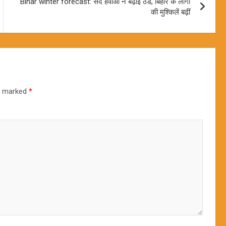
Bihar winter forecast: सर्द हवाओं ने बढ़ाई ठंड, बिहार के लोगों
की मुश्किलें बढ़ीं
re marked
*