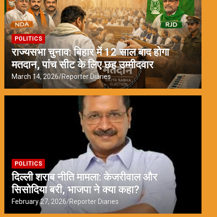
POLITICS
राज्यसभा चुनाव: बिहार में 12 साल बाद होगा
मतदान, पांच सीट के लिए छह उम्मीदवार
March 14, 2026
Reporter Diaries
POLITICS
दिल्ली शराब नीति मामला: केजरीवाल और
सिसोदिया बरी, भाजपा ने क्या कहा?
February 27, 2026
Reporter Diaries