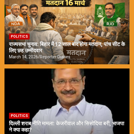
POLITICS
राज्यसभा चुनाव: बिहार में 12 साल बाद होगा मतदान, पांच सीट के
लिए छह उम्मीदवार
March 14, 2026
Reporter Diaries
POLITICS
दिल्ली शराब नीति मामला: केजरीवाल और सिसोदिया बरी, भाजपा
ने क्या कहा?