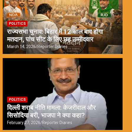
POLITICS
राज्यसभा चुनाव: बिहार में 12 साल बाद होगा
मतदान, पांच सीट के लिए छह उम्मीदवार
March 14, 2026
Reporter Diaries
POLITICS
दिल्ली शराब नीति मामला: केजरीवाल और
सिसोदिया बरी, भाजपा ने क्या कहा?
February 27, 2026
Reporter Diaries