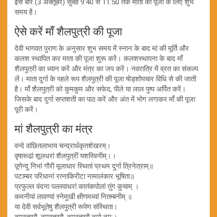
इस बार (3 अक्तूबर) सुबह 9:40 से 11:50 तक माता की पूजा के लिए शुभ
समय है।
ऐसे करें माँ शैलपुत्री की पूजा
देवी भागवत पुराण के अनुसार शुभ समय में स्नान के बाद मां की मूर्ति और
कलश स्थापित कर माता की पूजा शुरू करें। कलशस्थापना के बाद माँ
शैलपुत्री का ध्यान करें और मंत्र का जप करें। नवरात्रि में व्रत का संकल्प
लें। माता दुर्गा के पहले रूप शैलपुत्री की पूजा षोड्शोपचार विधि से की जाती
है। माँ शैलपुत्री को कुमकुम और सफेद, पीले या लाल पुष्प अर्पित करें।
जिसके बाद दुर्गा सप्तशती का पाठ करें और अंत में भोग लगाकर माँ की पूजा
पूरी करें।
मां शैलपुत्री का मंत्र
वन्दे वांछितलाभाय चन्द्रार्धकृतशेखरम्।
वृषारूढां शूलधरां शैलपुत्रीं यशस्विनीम्।।
पूणेन्दु निभां गौरी मूलाधार स्थितां प्रथम दुर्गा त्रिनेत्राम्॥
पटाम्बर परिधानां रत्नाकिरीटा नामालंकार भूषिता॥
प्रफुल्ल वंदना पल्लवाधरां कातंकपोलां तुंग कुचाम् ।
कमनीयां लावण्यां स्नेमुखी क्षीणमध्यां नितम्बनीम् ॥
या देवी सर्वभूतेषु शैलपुत्री रूपेण संस्थिता।
नमस्तस्यै, नमस्तस्यै, नमस्तस्यै नमो नम:।