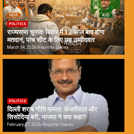
POLITICS
राज्यसभा चुनाव: बिहार में 12 साल बाद होगा
मतदान, पांच सीट के लिए छह उम्मीदवार
March 14, 2026
Reporter Diaries
POLITICS
दिल्ली शराब नीति मामला: केजरीवाल और
सिसोदिया बरी, भाजपा ने क्या कहा?
February 27, 2026
Reporter Diaries