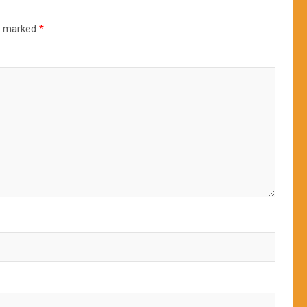
re marked
*