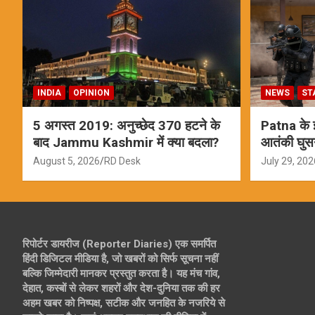
INDIA
OPINION
NEWS
ST
5 अगस्त 2019: अनुच्छेद 370 हटने के
Patna के इस
बाद Jammu Kashmir में क्या बदला?
आतंकी घुस
ऑपरेशन; स
August 5, 2026
RD Desk
July 29, 202
रिपोर्टर डायरीज (Reporter Diaries) एक समर्पित
हिंदी डिजिटल मीडिया है, जो खबरों को सिर्फ सूचना नहीं
बल्कि जिम्मेदारी मानकर प्रस्तुत करता है। यह मंच गांव,
देहात, कस्बों से लेकर शहरों और देश-दुनिया तक की हर
अहम खबर को निष्पक्ष, सटीक और जनहित के नजरिये से