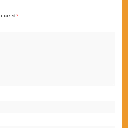
re marked
*