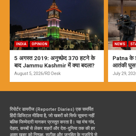
INDIA
OPINION
NEWS
ST
5 अगस्त 2019: अनुच्छेद 370 हटने के
Patna के इस
बाद Jammu Kashmir में क्या बदला?
आतंकी घुस
ऑपरेशन; स
August 5, 2026
RD Desk
July 29, 202
रिपोर्टर डायरीज (Reporter Diaries) एक समर्पित
हिंदी डिजिटल मीडिया है, जो खबरों को सिर्फ सूचना नहीं
बल्कि जिम्मेदारी मानकर प्रस्तुत करता है। यह मंच गांव,
देहात, कस्बों से लेकर शहरों और देश-दुनिया तक की हर
अहम खबर को निष्पक्ष, सटीक और जनहित के नजरिये से