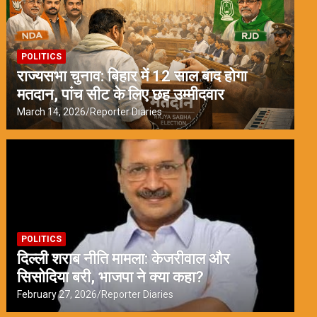
POLITICS
राज्यसभा चुनाव: बिहार में 12 साल बाद होगा
मतदान, पांच सीट के लिए छह उम्मीदवार
March 14, 2026
Reporter Diaries
POLITICS
दिल्ली शराब नीति मामला: केजरीवाल और
सिसोदिया बरी, भाजपा ने क्या कहा?
February 27, 2026
Reporter Diaries