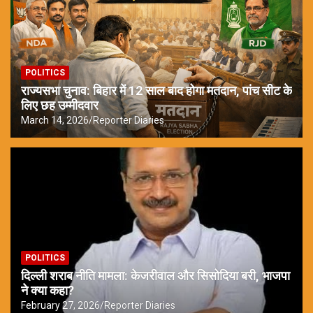
POLITICS
राज्यसभा चुनाव: बिहार में 12 साल बाद होगा मतदान, पांच सीट के
लिए छह उम्मीदवार
March 14, 2026
Reporter Diaries
POLITICS
दिल्ली शराब नीति मामला: केजरीवाल और सिसोदिया बरी, भाजपा
ने क्या कहा?
February 27, 2026
Reporter Diaries