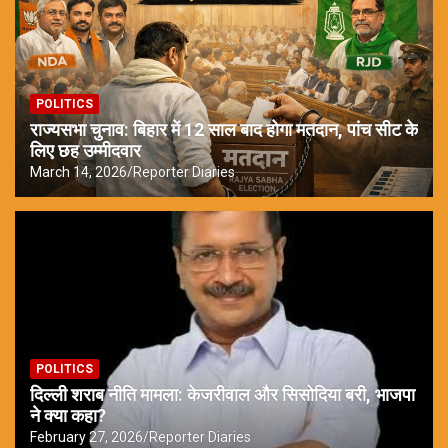
POLITICS
राज्यसभा चुनाव: बिहार में 12 साल बाद होगा मतदान, पांच सीट के
लिए छह उम्मीदवार
March 14, 2026
Reporter Diaries
POLITICS
दिल्ली शराब नीति मामला: केजरीवाल और सिसोदिया बरी, भाजपा
ने क्या कहा?
February 27, 2026
Reporter Diaries