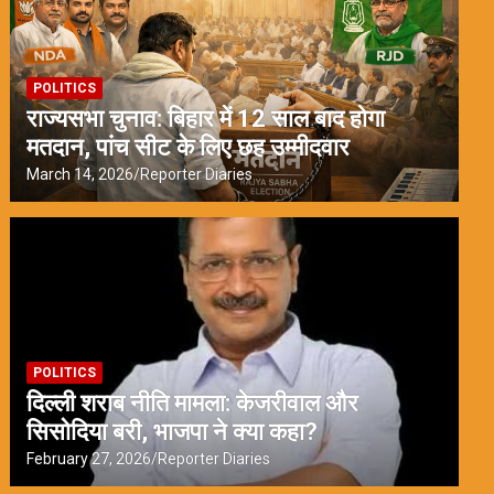
POLITICS
राज्यसभा चुनाव: बिहार में 12 साल बाद होगा
मतदान, पांच सीट के लिए छह उम्मीदवार
March 14, 2026
Reporter Diaries
POLITICS
दिल्ली शराब नीति मामला: केजरीवाल और
सिसोदिया बरी, भाजपा ने क्या कहा?
February 27, 2026
Reporter Diaries