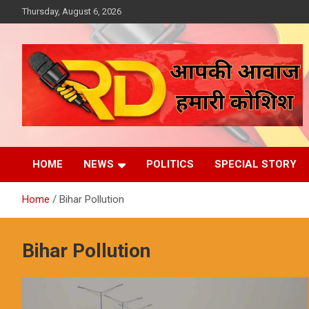
Skip
Thursday, August 6, 2026
to
content
आपकी आवाज, हमारी कोशिश
Reporter Diaries
HOME
NEWS
POLITICS
SPECIAL STORY
Home
Bihar Pollution
Bihar Pollution