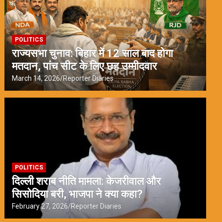
POLITICS
राज्यसभा चुनाव: बिहार में 12 साल बाद होगा
मतदान, पांच सीट के लिए छह उम्मीदवार
March 14, 2026
Reporter Diaries
POLITICS
दिल्ली शराब नीति मामला: केजरीवाल और
सिसोदिया बरी, भाजपा ने क्या कहा?
February 27, 2026
Reporter Diaries