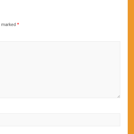
re marked
*