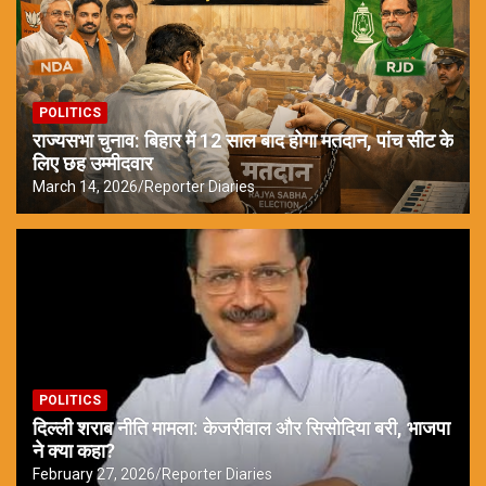
POLITICS
राज्यसभा चुनाव: बिहार में 12 साल बाद होगा मतदान, पांच सीट के
लिए छह उम्मीदवार
March 14, 2026
Reporter Diaries
POLITICS
दिल्ली शराब नीति मामला: केजरीवाल और सिसोदिया बरी, भाजपा
ने क्या कहा?
February 27, 2026
Reporter Diaries