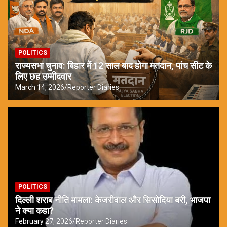
POLITICS
राज्यसभा चुनाव: बिहार में 12 साल बाद होगा मतदान, पांच सीट के
लिए छह उम्मीदवार
March 14, 2026
Reporter Diaries
POLITICS
दिल्ली शराब नीति मामला: केजरीवाल और सिसोदिया बरी, भाजपा
ने क्या कहा?
February 27, 2026
Reporter Diaries