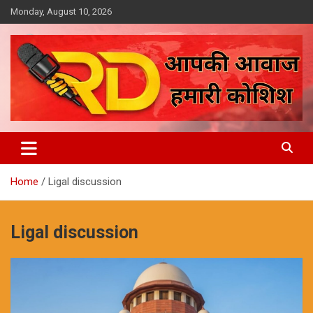
Skip
Monday, August 10, 2026
to
content
आपकी आवाज, हमारी कोशिश
Reporter Diaries
Home
Ligal discussion
Ligal discussion