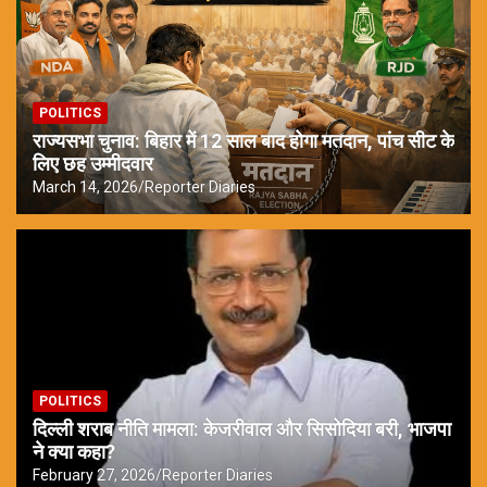
POLITICS
राज्यसभा चुनाव: बिहार में 12 साल बाद होगा मतदान, पांच सीट के
लिए छह उम्मीदवार
March 14, 2026
Reporter Diaries
POLITICS
दिल्ली शराब नीति मामला: केजरीवाल और सिसोदिया बरी, भाजपा
ने क्या कहा?
February 27, 2026
Reporter Diaries