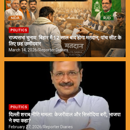
POLITICS
राज्यसभा चुनाव: बिहार में 12 साल बाद होगा मतदान, पांच सीट के
लिए छह उम्मीदवार
March 14, 2026
Reporter Diaries
POLITICS
दिल्ली शराब नीति मामला: केजरीवाल और सिसोदिया बरी, भाजपा
ने क्या कहा?
February 27, 2026
Reporter Diaries