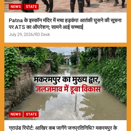
NEWS
STATE
Patna के इस्कॉन मंदिर में मचा हड़कंप! आतंकी घुसने की सूचना
पर ATS का ऑपरेशन; सामने आई सच्चाई
July 29, 2026
RD Desk
NEWS
STATE
ग्राउंड रिपोर्ट: आखिर कब जागेंगे जनप्रतिनिधि? मकरमपुर के