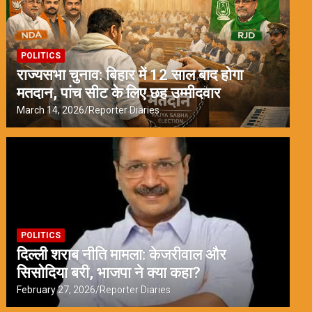
POLITICS
राज्यसभा चुनाव: बिहार में 12 साल बाद होगा
मतदान, पांच सीट के लिए छह उम्मीदवार
March 14, 2026
Reporter Diaries
POLITICS
दिल्ली शराब नीति मामला: केजरीवाल और
सिसोदिया बरी, भाजपा ने क्या कहा?
February 27, 2026
Reporter Diaries