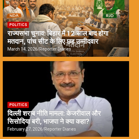
POLITICS
राज्यसभा चुनाव: बिहार में 12 साल बाद होगा
मतदान, पांच सीट के लिए छह उम्मीदवार
March 14, 2026
Reporter Diaries
POLITICS
दिल्ली शराब नीति मामला: केजरीवाल और
सिसोदिया बरी, भाजपा ने क्या कहा?
February 27, 2026
Reporter Diaries